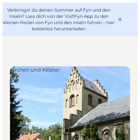
English
Danish
VisitFyn
Verbringst du deinen Sommer auf Fyn und den
VisitFyn
Deutsch
Inseln? Lass dich von der VisitFyn-App zu den
kleinen Perlen von Fyn und den Inseln führen –
hier
kostenlos herunterladen
.
Reise Ideen
Kirchen und Klöster
Outdoor & bike
Essen & trinken
Übernachtung