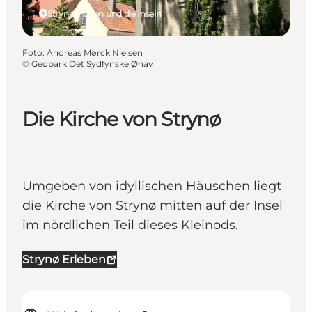
Strynø, Fünen und die Inseln
Foto
:
Andreas Mørck Nielsen
©
Geopark Det Sydfynske Øhav
Die Kirche von Strynø
Umgeben von idyllischen Häuschen liegt
die Kirche von Strynø mitten auf der Insel
im nördlichen Teil dieses Kleinods.
Strynø Erleben