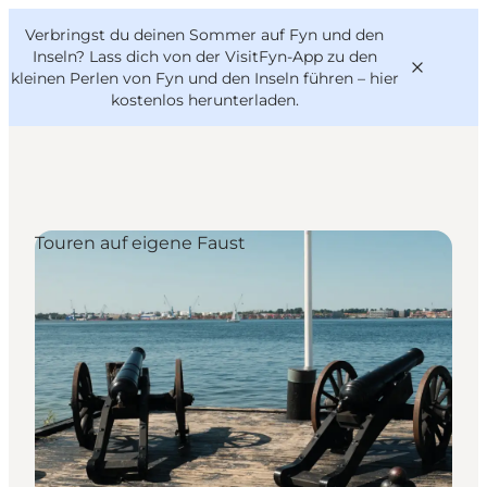
English
Danish
VisitFyn
Verbringst du deinen Sommer auf Fyn und den
VisitFyn
Deutsch
Inseln? Lass dich von der VisitFyn-App zu den
kleinen Perlen von Fyn und den Inseln führen –
hier
kostenlos herunterladen
.
Reise Ideen
Touren auf eigene Faust
Outdoor & bike
Essen & trinken
Übernachtung