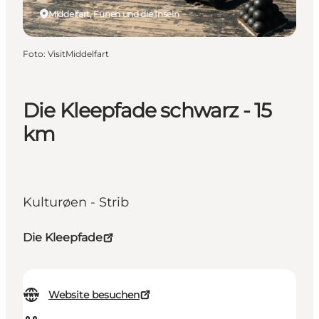
Middelfart, Fünen und die Inseln
Foto
:
VisitMiddelfart
Die Kleepfade schwarz - 15
km
Kulturøen - Strib
Die Kleepfade
Website besuchen