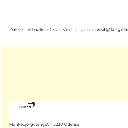
Zuletzt aktualisiert von:
VisitLangeland
visit@lange
Munkebjergvænget 1, 5230 Odense