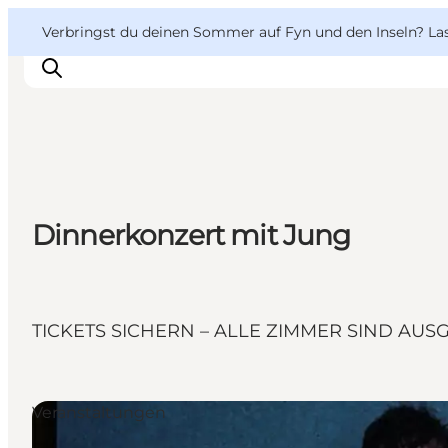
English
Danish
VisitFyn
VisitFyn
Verbringst du deinen Sommer auf Fyn und den Inseln? Lass
Deutsch
Reise Ideen
Dinnerkonzert mit Jung
Outdoor & bike
Essen & trinken
Übernachtung
TICKETS SICHERN – ALLE ZIMMER SIND AU
Veranstaltungen