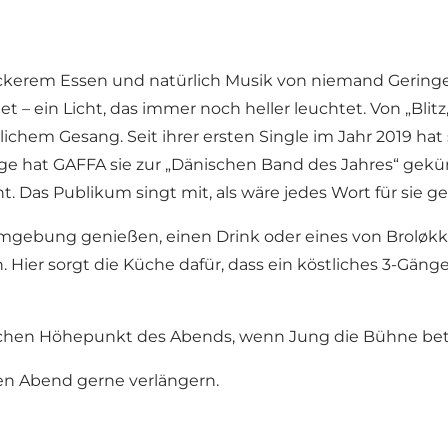
leckerem Essen und natürlich Musik von niemand Gering
 – ein Licht, das immer noch heller leuchtet. Von „Blitz,
chem Gesang. Seit ihrer ersten Single im Jahr 2019 ha
e hat GAFFA sie zur „Dänischen Band des Jahres“ gekürt.
t. Das Publikum singt mit, als wäre jedes Wort für sie 
 Umgebung genießen, einen Drink oder eines von Broløk
 Hier sorgt die Küche dafür, dass ein köstliches 3-G
schen Höhepunkt des Abends, wenn Jung die Bühne betr
en Abend gerne verlängern.