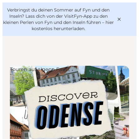
English
Danish
VisitFyn
Verbringst du deinen Sommer auf Fyn und den
VisitFyn
Deutsch
Inseln? Lass dich von der VisitFyn-App zu den
kleinen Perlen von Fyn und den Inseln führen –
hier
kostenlos herunterladen
.
Reise Ideen
Touren auf eigene Faust
Outdoor & bike
Essen & trinken
Übernachtung