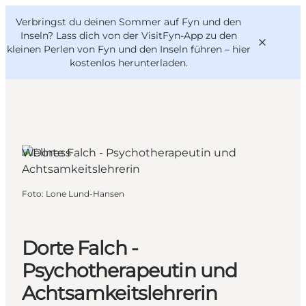
English
Danish
VisitFyn
Verbringst du deinen Sommer auf Fyn und den
VisitFyn
Deutsch
Inseln? Lass dich von der VisitFyn-App zu den
kleinen Perlen von Fyn und den Inseln führen –
hier
kostenlos herunterladen
.
Reise Ideen
Wellness
Outdoor & bike
Essen & trinken
Foto
:
Lone Lund-Hansen
Übernachtung
Dorte Falch -
Psychotherapeutin und
Achtsamkeitslehrerin