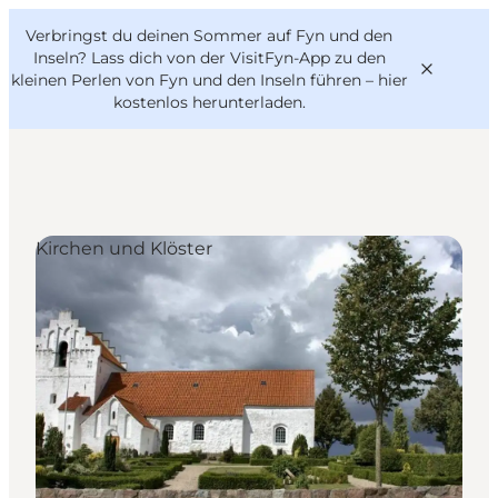
English
Danish
VisitFyn
Verbringst du deinen Sommer auf Fyn und den
VisitFyn
Deutsch
Inseln? Lass dich von der VisitFyn-App zu den
kleinen Perlen von Fyn und den Inseln führen –
hier
kostenlos herunterladen
.
Reise Ideen
Kirchen und Klöster
Outdoor & bike
Essen & trinken
Übernachtung