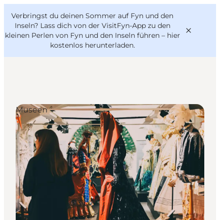
English
Danish
VisitFyn
Verbringst du deinen Sommer auf Fyn und den
VisitFyn
Deutsch
Inseln? Lass dich von der VisitFyn-App zu den
kleinen Perlen von Fyn und den Inseln führen –
hier
kostenlos herunterladen
.
Reise Ideen
Museen
Outdoor & bike
Essen & trinken
Übernachtung