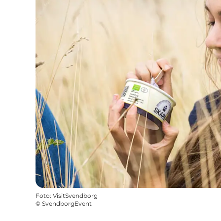
Foto
:
VisitSvendborg
©
SvendborgEvent