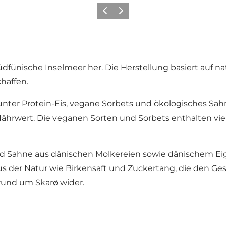
Zurück
Weiter
as Südfünische Inselmeer her. Die Herstellung basiert au
haffen.
nter Protein-Eis, vegane Sorbets und ökologisches Sahn
rwert. Die veganen Sorten und Sorbets enthalten viel 
und Sahne aus dänischen Molkereien sowie dänischem Ei
s der Natur wie Birkensaft und Zuckertang, die den G
 rund um Skarø wider.