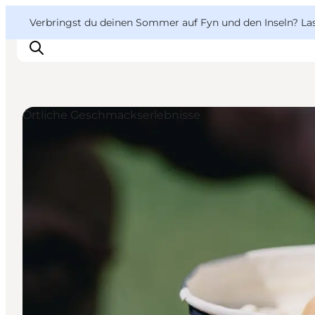
English
Danish
VisitFyn
VisitFyn
Verbringst du deinen Sommer auf Fyn und den Inseln? Lass
Deutsch
Örtliche Geschmackserlebnisse
Reise Ideen
Outdoor & bike
Essen & trinken
Übernachtung