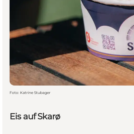
Foto
:
Katrine Stubager
Eis auf Skarø