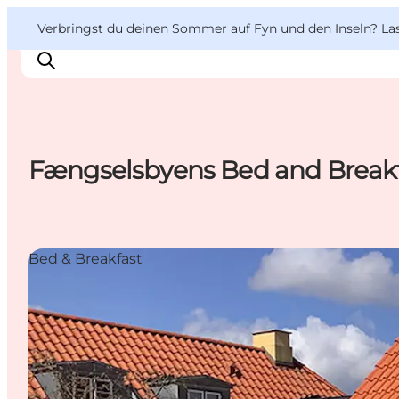
English
Danish
VisitFyn
VisitFyn
Verbringst du deinen Sommer auf Fyn und den Inseln? Lass
Deutsch
Fængselsbyens Bed and Break
Reise Ideen
Outdoor & bike
Essen & trinken
Bed & Breakfast
Übernachtung