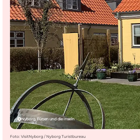
Nyborg, Fünen und die Inseln
Foto
:
VisitNyborg / Nyborg Turistbureau