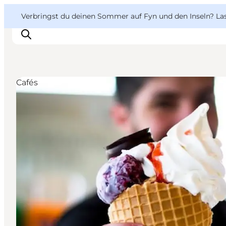
English
Danish
VisitFyn
VisitFyn
Verbringst du deinen Sommer auf Fyn und den Inseln? Lass
Deutsch
Cafés
Reise Ideen
Outdoor & bike
Essen & trinken
Übernachtung