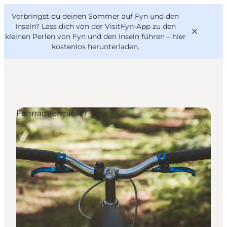
English
Danish
VisitFyn
Verbringst du deinen Sommer auf Fyn und den
VisitFyn
Deutsch
Inseln? Lass dich von der VisitFyn-App zu den
kleinen Perlen von Fyn und den Inseln führen –
hier
kostenlos herunterladen
.
Reise Ideen
Fahrradvermieter
Outdoor & bike
Essen & trinken
Übernachtung