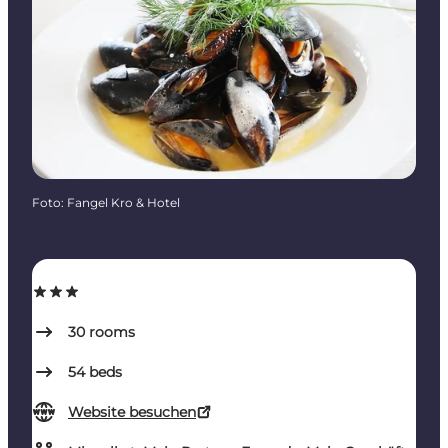
Foto
:
Fangel Kro & Hotel
30
rooms
54
beds
Website besuchen