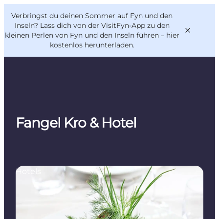
English
Danish
VisitFyn
Verbringst du deinen Sommer auf Fyn und den
VisitFyn
Deutsch
Inseln? Lass dich von der VisitFyn-App zu den
kleinen Perlen von Fyn und den Inseln führen –
hier
kostenlos herunterladen
.
Reise Ideen
Outdoor & bike
Fangel Kro & Hotel
Essen & trinken
Übernachtung
Hotels