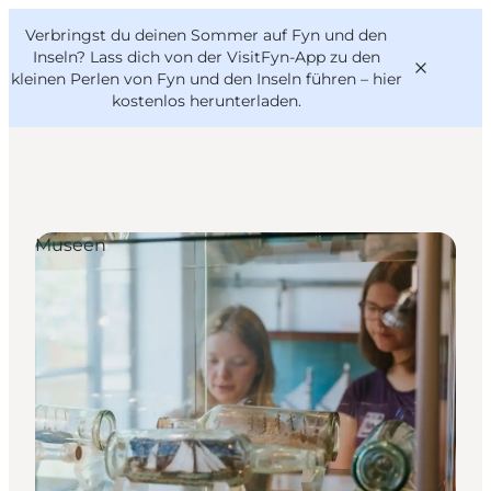
English
Danish
VisitFyn
Verbringst du deinen Sommer auf Fyn und den
VisitFyn
Deutsch
Inseln? Lass dich von der VisitFyn-App zu den
kleinen Perlen von Fyn und den Inseln führen –
hier
kostenlos herunterladen
.
Reise Ideen
Museen
Outdoor & bike
Essen & trinken
Übernachtung