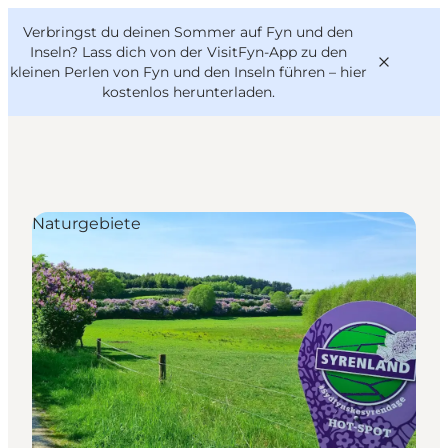
English
Danish
VisitFyn
Verbringst du deinen Sommer auf Fyn und den
VisitFyn
Deutsch
Inseln? Lass dich von der VisitFyn-App zu den
kleinen Perlen von Fyn und den Inseln führen –
hier
kostenlos herunterladen
.
Reise Ideen
Naturgebiete
Outdoor & bike
Essen & trinken
Übernachtung