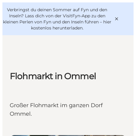
English
Danish
VisitFyn
Verbringst du deinen Sommer auf Fyn und den
VisitFyn
Deutsch
Inseln? Lass dich von der VisitFyn-App zu den
kleinen Perlen von Fyn und den Inseln führen –
hier
kostenlos herunterladen
.
Reise Ideen
Outdoor & bike
Flohmarkt in Ommel
Essen & trinken
Übernachtung
Großer Flohmarkt im ganzen Dorf
Ommel.