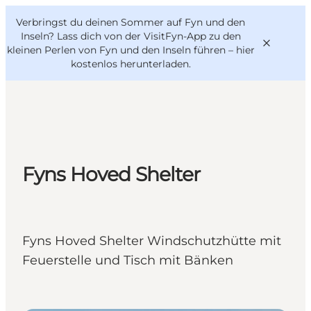
English
Danish
VisitFyn
Verbringst du deinen Sommer auf Fyn und den
VisitFyn
Deutsch
Inseln? Lass dich von der VisitFyn-App zu den
kleinen Perlen von Fyn und den Inseln führen –
hier
kostenlos herunterladen
.
Reise Ideen
Outdoor & bike
Fyns Hoved Shelter
Essen & trinken
Übernachtung
Fyns Hoved Shelter Windschutzhütte mit
Feuerstelle und Tisch mit Bänken