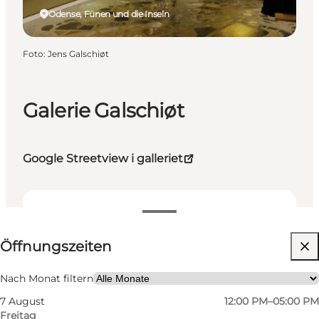
Odense, Fünen und die Inseln
Foto
:
Jens Galschiøt
Galerie Galschiøt
Google Streetview i galleriet
Öffnungszeiten anzeigen
Öffnungszeiten
Kostenlos
Website besuchen
Nach Monat filtern
7 August
12:00 PM–05:00 PM
Mir selbst, Mein Partner, Freunde
Freitag