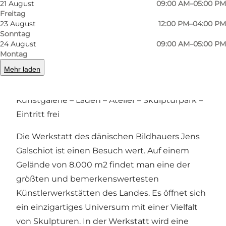
21 August
09:00 AM–05:00 PM
Foto
:
Jens Galschiøt
Foto
:
Freitag
23 August
12:00 PM–04:00 PM
Sonntag
24 August
09:00 AM–05:00 PM
Zurück
Weiter
Montag
Mehr laden
Kunstgalerie – Laden – Atelier – Skulpturpark –
Eintritt frei
Die Werkstatt des dänischen Bildhauers Jens
Galschiot ist einen Besuch wert. Auf einem
Gelände von 8.000 m2 findet man eine der
größten und bemerkenswertesten
Künstlerwerkstätten des Landes. Es öffnet sich
ein einzigartiges Universum mit einer Vielfalt
von Skulpturen. In der Werkstatt wird eine