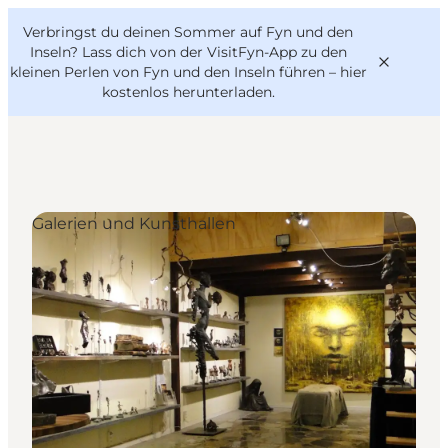
English
Danish
VisitFyn
Verbringst du deinen Sommer auf Fyn und den
VisitFyn
Deutsch
Inseln? Lass dich von der VisitFyn-App zu den
kleinen Perlen von Fyn und den Inseln führen –
hier
kostenlos herunterladen
.
Reise Ideen
Galerien und Kunsthallen
Outdoor & bike
Essen & trinken
Übernachtung