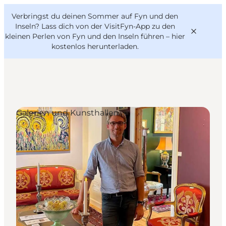
English
Danish
VisitFyn
Verbringst du deinen Sommer auf Fyn und den
VisitFyn
Deutsch
Inseln? Lass dich von der VisitFyn-App zu den
kleinen Perlen von Fyn und den Inseln führen –
hier
kostenlos herunterladen
.
Reise Ideen
Galerien und Kunsthallen
Outdoor & bike
Essen & trinken
Übernachtung