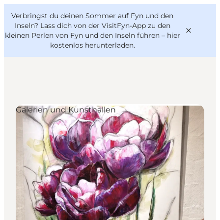
English
Danish
VisitFyn
Verbringst du deinen Sommer auf Fyn und den
VisitFyn
Deutsch
Inseln? Lass dich von der VisitFyn-App zu den
kleinen Perlen von Fyn und den Inseln führen –
hier
kostenlos herunterladen
.
Reise Ideen
Galerien und Kunsthallen
Outdoor & bike
Essen & trinken
Übernachtung