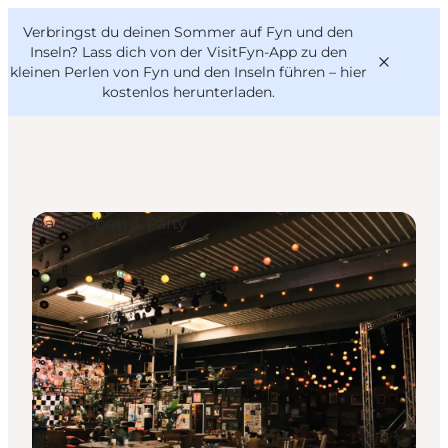
English
Danish
VisitFyn
Verbringst du deinen Sommer auf Fyn und den
VisitFyn
Deutsch
Inseln? Lass dich von der VisitFyn-App zu den
kleinen Perlen von Fyn und den Inseln führen –
hier
kostenlos herunterladen
.
Reise Ideen
Nachtleben & Party
Outdoor & bike
Essen & trinken
Übernachtung