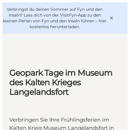
English
Danish
VisitFyn
Verbringst du deinen Sommer auf Fyn und den
VisitFyn
Deutsch
Inseln? Lass dich von der VisitFyn-App zu den
kleinen Perlen von Fyn und den Inseln führen –
hier
kostenlos herunterladen
.
Reise Ideen
Outdoor & bike
Geopark Tage im Museum
Essen & trinken
des Kalten Krieges
Übernachtung
Langelandsfort
Verbringen Sie Ihre Frühlingsferien im
Kalten Krieg Museum Langelandsfort in