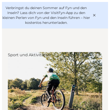
English
Danish
VisitFyn
Verbringst du deinen Sommer auf Fyn und den
VisitFyn
Deutsch
Inseln? Lass dich von der VisitFyn-App zu den
kleinen Perlen von Fyn und den Inseln führen –
hier
kostenlos herunterladen
.
Reise Ideen
Sport und Aktivitäten
Outdoor & bike
Essen & trinken
Übernachtung