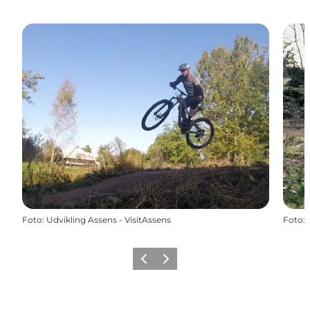
Foto
:
Udvikling Assens - VisitAssens
Foto
:
Zurück
Weiter