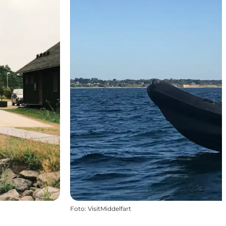
Foto
:
VisitMiddelfart