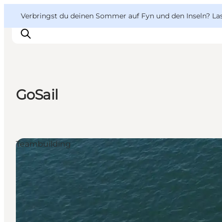
English
Danish
VisitFyn
VisitFyn
Verbringst du deinen Sommer auf Fyn und den Inseln? Lass
Deutsch
GoSail
Reise Ideen
Outdoor & bike
Essen & trinken
Teambuilding
Übernachtung