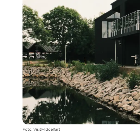
Foto
:
VisitMiddelfart