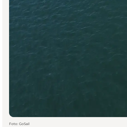
Foto
:
GoSail