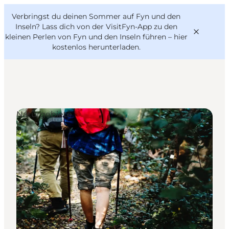
English
Danish
VisitFyn
Verbringst du deinen Sommer auf Fyn und den
VisitFyn
Deutsch
Inseln? Lass dich von der VisitFyn-App zu den
kleinen Perlen von Fyn und den Inseln führen –
hier
kostenlos herunterladen
.
Reise Ideen
Naturgebiete
Outdoor & bike
Essen & trinken
Übernachtung