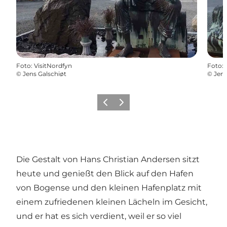
Foto
:
VisitNordfyn
Foto
:
©
Jens Galschiøt
©
Jens
Zurück
Weiter
Die Gestalt von Hans Christian Andersen sitzt
heute und genießt den Blick auf den
Hafen
von Bogense
und den kleinen Hafenplatz mit
einem zufriedenen kleinen Lächeln im Gesicht,
und er hat es sich verdient, weil er so viel