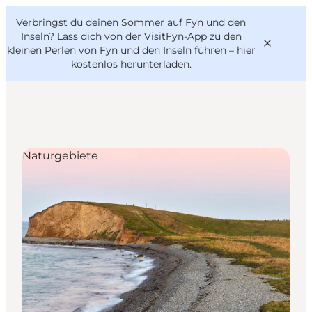
English
Danish
VisitFyn
Verbringst du deinen Sommer auf Fyn und den
VisitFyn
Deutsch
Inseln? Lass dich von der VisitFyn-App zu den
kleinen Perlen von Fyn und den Inseln führen –
hier
kostenlos herunterladen
.
Reise Ideen
Naturgebiete
Outdoor & bike
Essen & trinken
Übernachtung