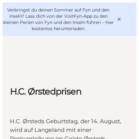
English
Danish
VisitFyn
Verbringst du deinen Sommer auf Fyn und den
VisitFyn
Deutsch
Inseln? Lass dich von der VisitFyn-App zu den
kleinen Perlen von Fyn und den Inseln führen –
hier
kostenlos herunterladen
.
Reise Ideen
Outdoor & bike
Essen & trinken
H.C. Ørstedprisen
Übernachtung
H.C. Ørsteds Geburtstag, der 14. August,
wird auf Langeland mit einer
Preisverleihung im Geiste Ørsteds