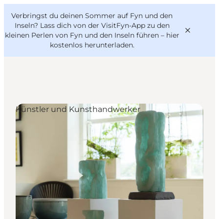
English
Danish
VisitFyn
Verbringst du deinen Sommer auf Fyn und den
VisitFyn
Deutsch
Inseln? Lass dich von der VisitFyn-App zu den
kleinen Perlen von Fyn und den Inseln führen –
hier
kostenlos herunterladen
.
Reise Ideen
Künstler und Kunsthandwerker
Outdoor & bike
Essen & trinken
Übernachtung