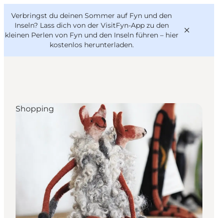
English
Danish
VisitFyn
Verbringst du deinen Sommer auf Fyn und den
VisitFyn
Deutsch
Inseln? Lass dich von der VisitFyn-App zu den
kleinen Perlen von Fyn und den Inseln führen –
hier
kostenlos herunterladen
.
Reise Ideen
Shopping
Outdoor & bike
Essen & trinken
Übernachtung