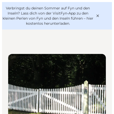
English
Danish
VisitFyn
Verbringst du deinen Sommer auf Fyn und den
VisitFyn
Deutsch
Inseln? Lass dich von der VisitFyn-App zu den
kleinen Perlen von Fyn und den Inseln führen –
hier
kostenlos herunterladen
.
Reise Ideen
Naturgebiete
Outdoor & bike
Essen & trinken
Übernachtung