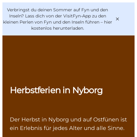
English
Danish
VisitFyn
Verbringst du deinen Sommer auf Fyn und den
VisitFyn
Deutsch
Inseln? Lass dich von der VisitFyn-App zu den
kleinen Perlen von Fyn und den Inseln führen –
hier
kostenlos herunterladen
.
Reise Ideen
Outdoor & bike
Essen & trinken
Herbstferien in Nyborg
Übernachtung
Der Herbst in Nyborg und auf Ostfünen ist
ein Erlebnis für jedes Alter und alle Sinne.