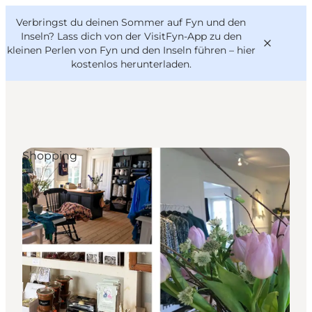
English
Danish
VisitFyn
Verbringst du deinen Sommer auf Fyn und den
VisitFyn
Deutsch
Inseln? Lass dich von der VisitFyn-App zu den
kleinen Perlen von Fyn und den Inseln führen –
hier
kostenlos herunterladen
.
Reise Ideen
Shopping
Outdoor & bike
Essen & trinken
Übernachtung