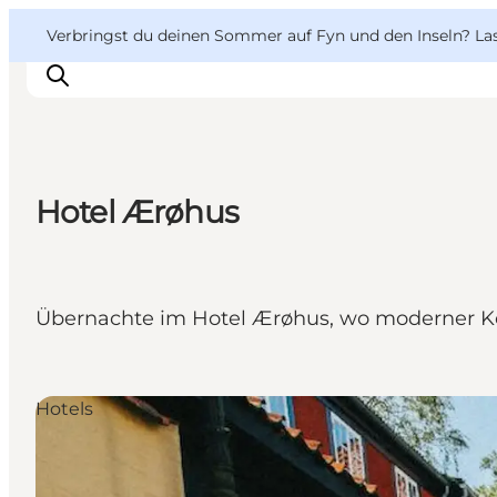
English
Danish
VisitFyn
VisitFyn
Verbringst du deinen Sommer auf Fyn und den Inseln? Lass
Deutsch
Hotel Ærøhus
Reise Ideen
Outdoor & bike
Essen & trinken
Übernachte im Hotel Ærøhus, wo moderner Ko
Übernachtung
Hotels