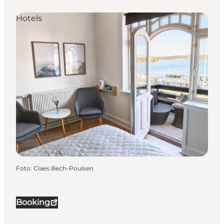
Hotels
Foto
:
Claes Bech-Poulsen
Booking