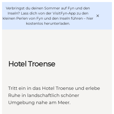
English
Danish
VisitFyn
Verbringst du deinen Sommer auf Fyn und den
VisitFyn
Deutsch
Inseln? Lass dich von der VisitFyn-App zu den
kleinen Perlen von Fyn und den Inseln führen –
hier
kostenlos herunterladen
.
Reise Ideen
Outdoor & bike
Hotel Troense
Essen & trinken
Übernachtung
Tritt ein in das Hotel Troense und erlebe
Ruhe in landschaftlich schöner
Umgebung nahe am Meer.