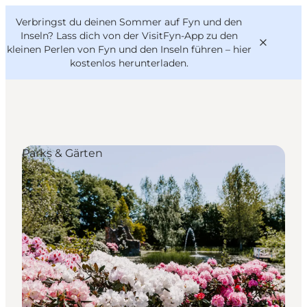
English
Danish
VisitFyn
Verbringst du deinen Sommer auf Fyn und den
VisitFyn
Deutsch
Inseln? Lass dich von der VisitFyn-App zu den
kleinen Perlen von Fyn und den Inseln führen –
hier
kostenlos herunterladen
.
Reise Ideen
Parks & Gärten
Outdoor & bike
Essen & trinken
Übernachtung