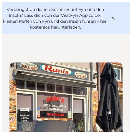
English
Danish
VisitFyn
Verbringst du deinen Sommer auf Fyn und den
VisitFyn
Deutsch
Inseln? Lass dich von der VisitFyn-App zu den
kleinen Perlen von Fyn und den Inseln führen –
hier
kostenlos herunterladen
.
Reise Ideen
Restaurants
Outdoor & bike
Essen & trinken
Übernachtung