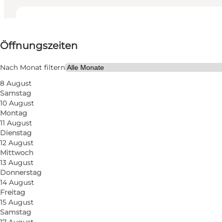
Öffnungszeiten anzeigen
Öffnungszeiten
Website besuchen
Nach Monat filtern
8 August
Samstag
10 August
Montag
11 August
Dienstag
Das Möbelhaus wurde 2012 im authentischen, rohen 
12 August
Mittwoch
schönen Kontrast zu den schönen Designmöbeln. I
13 August
Designermarken wie Louis Poulsen, Carl Hansen & S
Donnerstag
14 August
Wenn Sie Hilfe benötigen, steht Ihnen das erfahrene
Freitag
15 August
Samstag