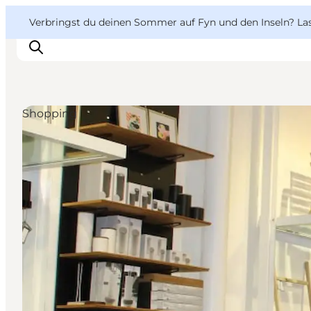
English
Danish
VisitFyn
VisitFyn
Verbringst du deinen Sommer auf Fyn und den Inseln? Lass
Deutsch
Shopping
Reise Ideen
Outdoor & bike
Essen & trinken
Übernachtung