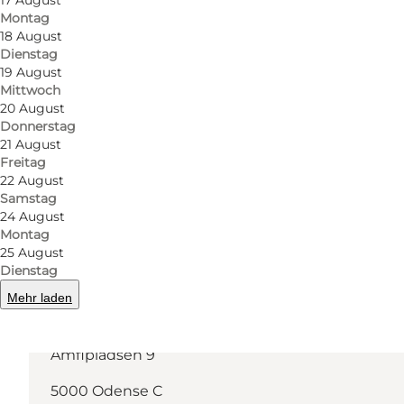
17 August
Montag
Facebook
18 August
Dienstag
19 August
Mittwoch
20 August
Donnerstag
Mehr erfahren
21 August
Freitag
22 August
Samstag
24 August
Montag
25 August
Dienstag
Mehr laden
Route anzeigen
Amfipladsen 9
5000 Odense C