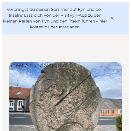
English
Danish
VisitFyn
Verbringst du deinen Sommer auf Fyn und den
VisitFyn
Deutsch
Inseln? Lass dich von der VisitFyn-App zu den
kleinen Perlen von Fyn und den Inseln führen –
hier
kostenlos herunterladen
.
Reise Ideen
Street Art und Skulpturen
Outdoor & bike
Essen & trinken
Übernachtung