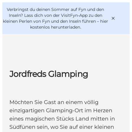
English
Danish
VisitFyn
Verbringst du deinen Sommer auf Fyn und den
VisitFyn
Deutsch
Inseln? Lass dich von der VisitFyn-App zu den
kleinen Perlen von Fyn und den Inseln führen –
hier
kostenlos herunterladen
.
Reise Ideen
Outdoor & bike
Jordfreds Glamping
Essen & trinken
Übernachtung
Möchten Sie Gast an einem völlig
einzigartigen Glamping-Ort im Herzen
eines magischen Stücks Land mitten in
Südfünen sein, wo Sie auf einer kleinen