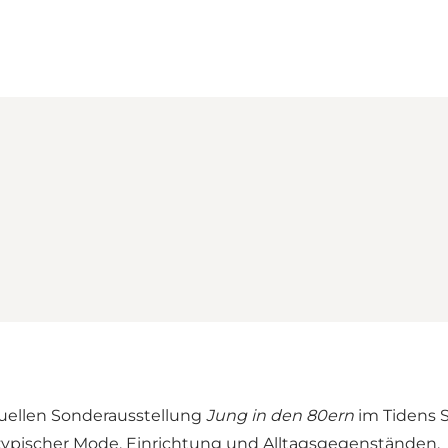
Loading map...
tuellen Sonderausstellung
Jung in den 80ern
im Tidens S
 typischer Mode, Einrichtung und Alltagsgegenständen.