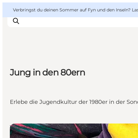
English
Danish
VisitFyn
VisitFyn
Verbringst du deinen Sommer auf Fyn und den Inseln? Lass
Deutsch
Reise Ideen
Jung in den 80ern
Outdoor & bike
Essen & trinken
Übernachtung
Erlebe die Jugendkultur der 1980er in der So
Veranstaltungen