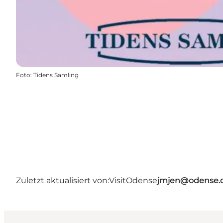
Foto
:
Tidens Samling
Zuletzt aktualisiert von:
VisitOdense
jmjen@odense.