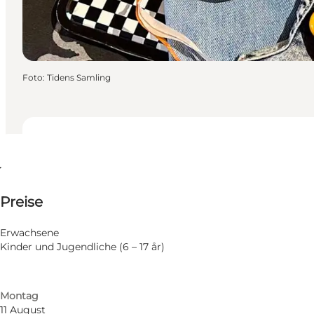
Foto
:
Tidens Samling
Termine und Uhrzeiten
Termine und Uhrzeiten
Preise anzeigen
Preise
Website besuchen
Nach Monat filtern
7 August
Mir selbst, Mein Partner, Freunde, Kinder
Erwachsene
Freitag
Kinder und Jugendliche (6 – 17 år)
8 August
Samstag
10 August
Montag
11 August