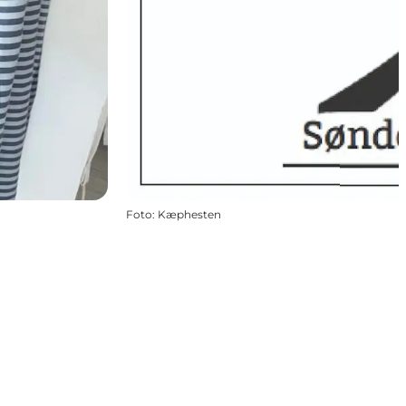
Foto
:
Kæphesten