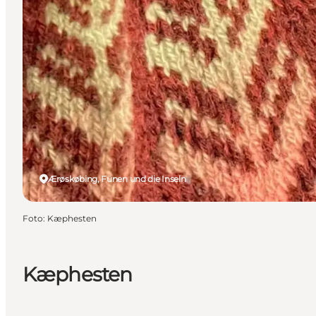
Ærøskøbing, Fünen und die Inseln
Foto
:
Kæphesten
Kæphesten