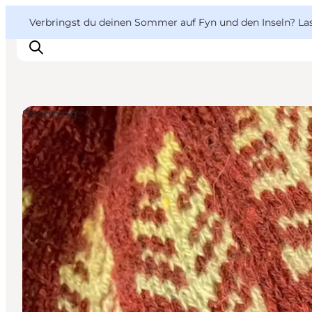
English
Danish
VisitFyn
VisitFyn
Verbringst du deinen Sommer auf Fyn und den Inseln? Lass
Deutsch
Shopping
Reise Ideen
Outdoor & bike
Essen & trinken
Übernachtung