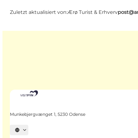
Zuletzt aktualisiert von:
Ærø Turist & Erhverv
post@ar
Munkebjergvænget 1, 5230 Odense
Sprache auswählen