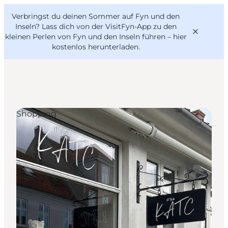
English
Danish
VisitFyn
Verbringst du deinen Sommer auf Fyn und den
VisitFyn
Deutsch
Inseln? Lass dich von der VisitFyn-App zu den
kleinen Perlen von Fyn und den Inseln führen –
hier
kostenlos herunterladen
.
Reise Ideen
Shopping
Outdoor & bike
Essen & trinken
Übernachtung