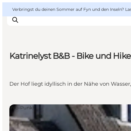
English
Danish
VisitFyn
VisitFyn
Verbringst du deinen Sommer auf Fyn und den Inseln? Lass
Deutsch
Katrinelyst B&B - Bike und Hike
Reise Ideen
Outdoor & bike
Essen & trinken
Der Hof liegt idyllisch in der Nähe von Wass
Übernachtung
Info-Punkt