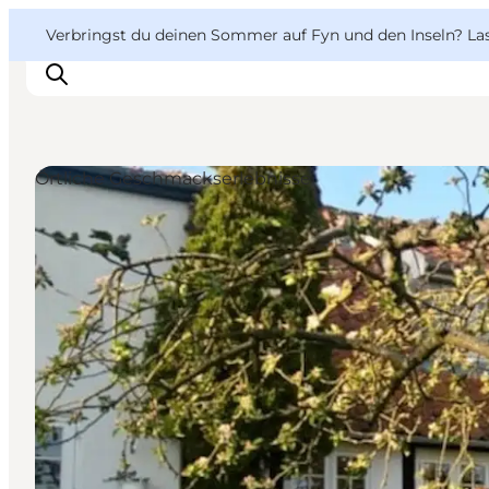
English
Danish
VisitFyn
VisitFyn
Verbringst du deinen Sommer auf Fyn und den Inseln? Lass
Deutsch
Örtliche Geschmackserlebnisse
Reise Ideen
Outdoor & bike
Essen & trinken
Übernachtung