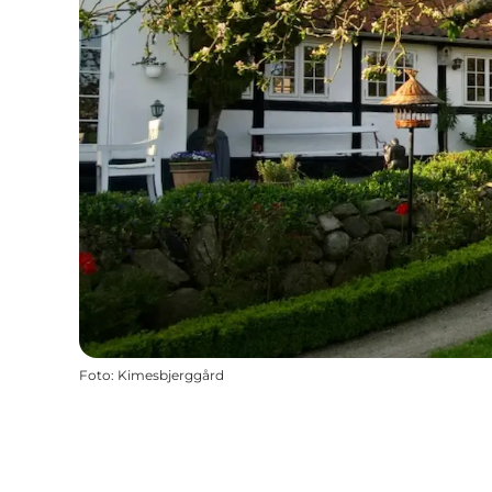
Foto
:
Kimesbjerggård