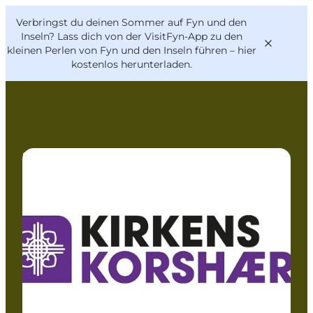
English
Danish
VisitFyn
Verbringst du deinen Sommer auf Fyn und den
VisitFyn
Deutsch
Inseln? Lass dich von der VisitFyn-App zu den
kleinen Perlen von Fyn und den Inseln führen –
hier
kostenlos herunterladen
.
Reise Ideen
Shopping
Outdoor & bike
Essen & trinken
Übernachtung