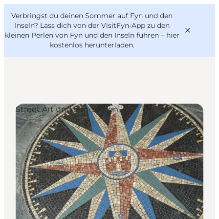
English
Danish
VisitFyn
Verbringst du deinen Sommer auf Fyn und den
VisitFyn
Deutsch
Inseln? Lass dich von der VisitFyn-App zu den
kleinen Perlen von Fyn und den Inseln führen –
hier
kostenlos herunterladen
.
Reise Ideen
Street Art und Skulpturen
Outdoor & bike
Essen & trinken
Übernachtung