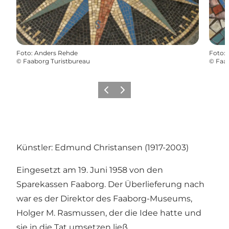
Foto
:
Anders Rehde
Foto
:
©
Faaborg Turistbureau
©
Faab
Zurück
Weiter
Künstler: Edmund Christansen (1917-2003)
Eingesetzt am 19. Juni 1958 von den
Sparekassen Faaborg. Der Überlieferung nach
war es der Direktor des Faaborg-Museums,
Holger M. Rasmussen, der die Idee hatte und
sie in die Tat umsetzen ließ.