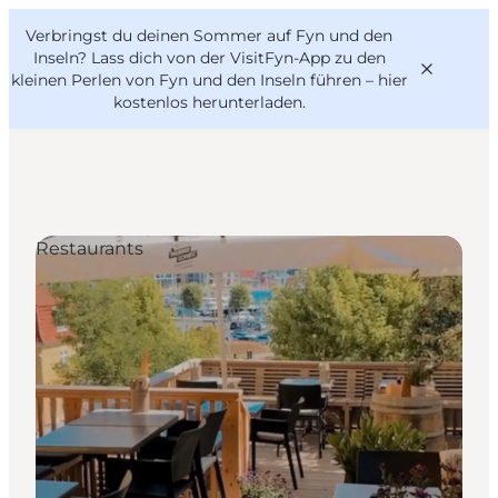
English
Danish
VisitFyn
Verbringst du deinen Sommer auf Fyn und den
VisitFyn
Deutsch
Inseln? Lass dich von der VisitFyn-App zu den
kleinen Perlen von Fyn und den Inseln führen –
hier
kostenlos herunterladen
.
Reise Ideen
Restaurants
Outdoor & bike
Essen & trinken
Übernachtung