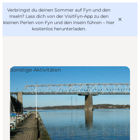
English
Danish
VisitFyn
Verbringst du deinen Sommer auf Fyn und den
VisitFyn
Deutsch
Inseln? Lass dich von der VisitFyn-App zu den
kleinen Perlen von Fyn und den Inseln führen –
hier
kostenlos herunterladen
.
Reise Ideen
Sonstige Aktivitäten
Outdoor & bike
Essen & trinken
Übernachtung