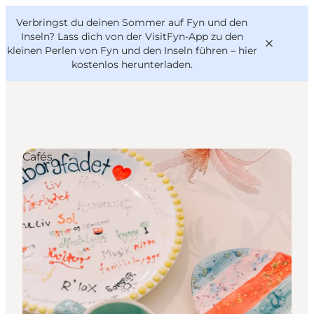
English
Danish
VisitFyn
Verbringst du deinen Sommer auf Fyn und den
VisitFyn
Deutsch
Inseln? Lass dich von der VisitFyn-App zu den
kleinen Perlen von Fyn und den Inseln führen –
hier
kostenlos herunterladen
.
Reise Ideen
Cafés
Outdoor & bike
Essen & trinken
Übernachtung