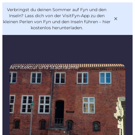
English
Danish
VisitFyn
Verbringst du deinen Sommer auf Fyn und den
VisitFyn
Deutsch
Inseln? Lass dich von der VisitFyn-App zu den
kleinen Perlen von Fyn und den Inseln führen –
hier
kostenlos herunterladen
.
Reise Ideen
Architektur und Stadträume
Outdoor & bike
Essen & trinken
Übernachtung